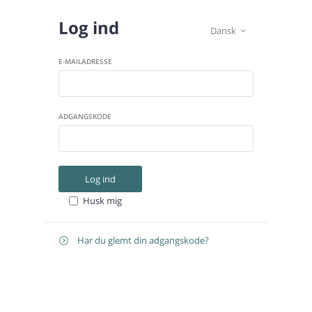
Log ind
Dansk

E-MAILADRESSE
ADGANGSKODE
Log ind
Husk mig
Har du glemt din adgangskode?

Gendan