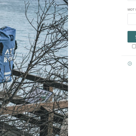
MOT 
